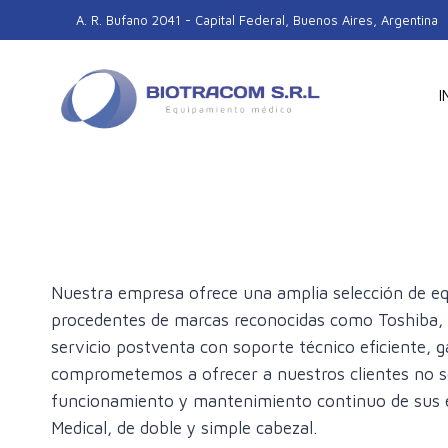
Skip
A. R. Bufano 2041 - Capital Federal, Buenos Aires, Argentina
to
content
I
PR
Nuestra empresa ofrece una amplia selección de eq
procedentes de marcas reconocidas como Toshiba, Ge
servicio postventa con soporte técnico eficiente, 
comprometemos a ofrecer a nuestros clientes no so
funcionamiento y mantenimiento continuo de sus 
Medical, de doble y simple cabezal.