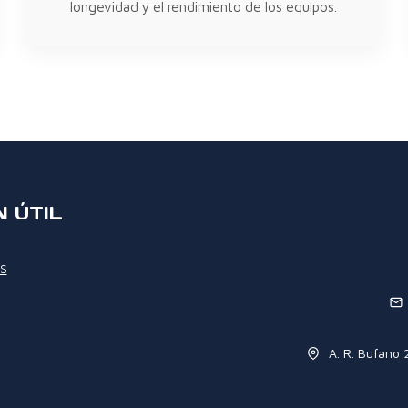
longevidad y el rendimiento de los equipos.
 ÚTIL
S
A. R. Bufano 