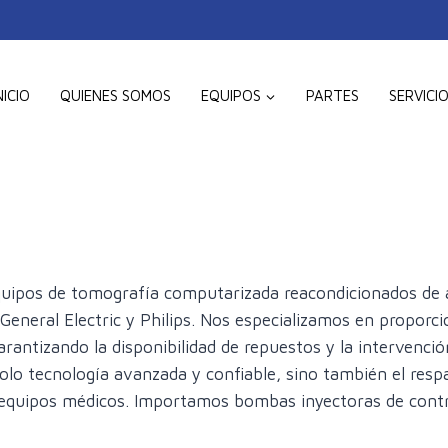
NICIO
QUIENES SOMOS
EQUIPOS
PARTES
SERVICI
CT SCANNE
ECISIÓN Y CONFIABILIDAD EN CADA IMA
uipos de tomografía computarizada reacondicionados de al
neral Electric y Philips. Nos especializamos en proporci
garantizando la disponibilidad de repuestos y la interven
lo tecnología avanzada y confiable, sino también el resp
equipos médicos. Importamos bombas inyectoras de contr