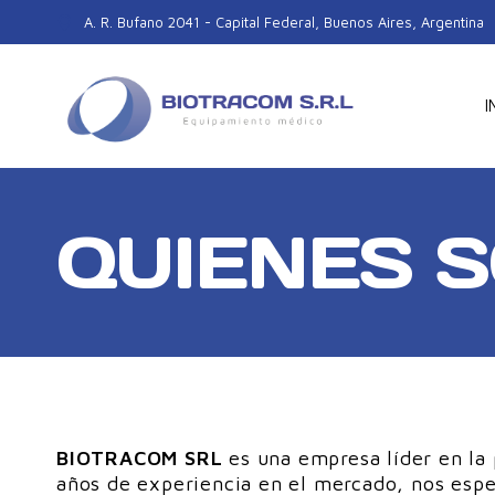
Skip
A. R. Bufano 2041 - Capital Federal, Buenos Aires, Argentina
to
content
I
QUIENES 
BIOTRACOM SRL
es una empresa líder en la 
años de experiencia en el mercado, nos esp